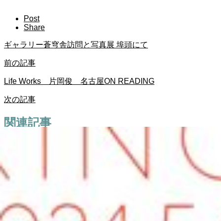
Post
Share
ギャラリー蒼穹舎訪問と写真展 埠頭にて
前の記事
Life Works 片岡俊 名古屋ON READING
次の記事
関連記事
蜷川実花展 with EiM：彼岸の光、此岸の影
2025.02.18