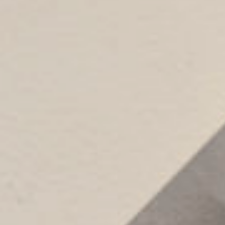
2024.07.23
新開地アートひろば 写真表現ラボNagy『Nagy Indé
2026.05.27