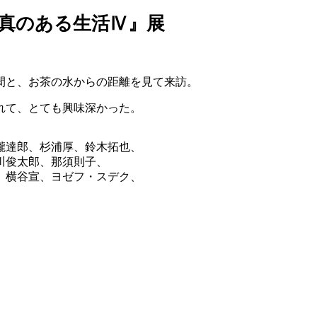
 写真のある生活Ⅳ』展
間と、お茶の水からの距離を見て来訪。
れて、とても興味深かった。
瀧達郎、杉浦厚、鈴木拓也、
川俊太郎、那須則子、
、横谷宣、ヨゼフ・スデク、