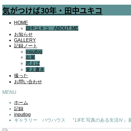
気がつけば30年・田中ユキコ
HOME
田中ユキコ ABOUT ME
お知らせ
GALLERY
記録ノート
inputlog
出展
思えば
覚え書き
撮った
お問い合わせ
MENU
ホーム
記録
inputlog
ギャラリー バウハウス 『LIFE 写真のある生活Ⅳ