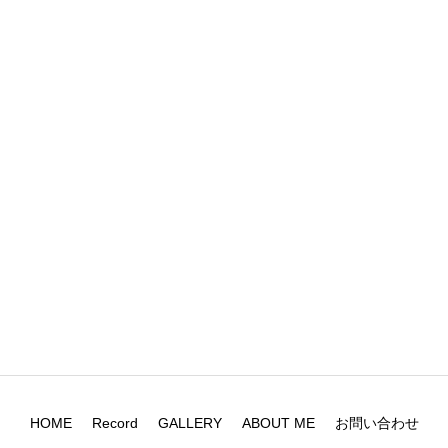
2025.06.10
写真展『ECHO』京都市京セラ美術
館
2025.05.12
写真展 通過者の視点 Gallery
koko 5/27-6/8
1
2
HOME
Record
GALLERY
ABOUT ME
お問い合わせ