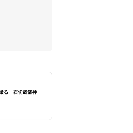
撮る 石切劔箭神