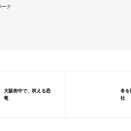
パーク
大阪街中で、吠える恐
冬を
竜
社