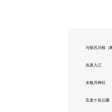
与保呂川桜（
吉原入江
水無月神社
五老ケ岳公園