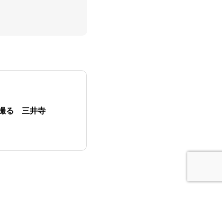
撮る 三井寺
P