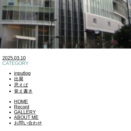
大阪芸術大学卒業制作展2025
2025.03.10
CATEGORY
inputlog
出展
思えば
覚え書き
HOME
Record
GALLERY
ABOUT ME
お問い合わせ