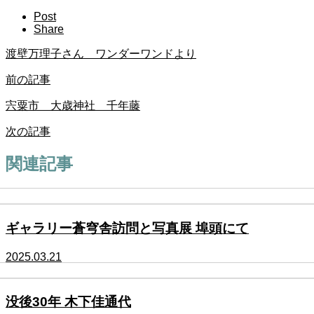
Post
Share
渡壁万理子さん ワンダーワンドより
前の記事
宍粟市 大歳神社 千年藤
次の記事
関連記事
ギャラリー蒼穹舎訪問と写真展 埠頭にて
2025.03.21
没後30年 木下佳通代