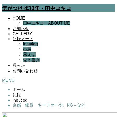
気がつけば30年・田中ユキコ
HOME
田中ユキコ ABOUT ME
お知らせ
GALLERY
記録ノート
inputlog
出展
思えば
覚え書き
撮った
お問い合わせ
MENU
ホーム
記録
inputlog
京都 鑑賞 キーファーや、KG＋など