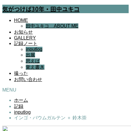
気がつけば30年・田中ユキコ
HOME
田中ユキコ ABOUT ME
お知らせ
GALLERY
記録ノート
inputlog
出展
思えば
覚え書き
撮った
お問い合わせ
MENU
ホーム
記録
inputlog
インゴ・バウムガルテン ＋ 鈴木崇